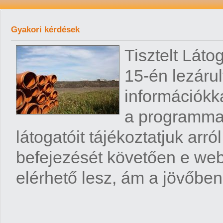
Gyakori kérdések
Tisztelt Láto
15-én lezáru
információkka
a programmal
látogatóit tájékoztatjuk arr
befejezését követően e webo
elérhető lesz, ám a jövőben