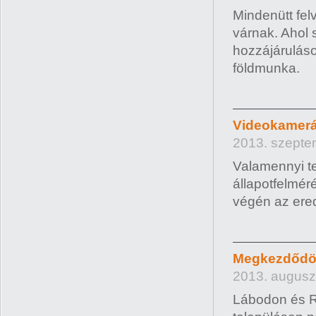
Mindenütt fel
várnak. Ahol 
hozzájáruláso
földmunka.
Videokamerás
2013. szepte
Valamennyi te
állapotfelméré
végén az ered
Megkezdődöt
2013. augusz
Lábodon és Ri