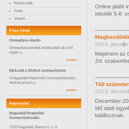
Rólunk írták
Online játék 
Fotók
iskolák 5-8. 
Videók
Friss hírek
Megkezdődött
Ünnepélyes átadás
2014. janu�r
Ünnepélyes keretek között adták át a hét
végén a...
Majdnem az ö
Zrt. szakember
tovább »
Elkészült a bővített szennyvíztelep
A Nagyatádi Regionális Szennyvíztársulás,
mint beruházó a...
Téli szüneten
tovább »
2013. decemb
December 20-tó
Kapcsolat
idő alatt ügye
Nagyatádi Regionális
találkoznak.
Szennyvíztársulás
7500 Nagyatád, Baross G. u. 9.