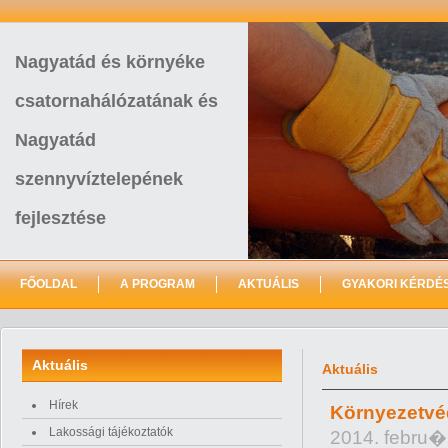
Nagyatád és környéke
csatornahálózatának és
Nagyatád
szennyvíztelepének
fejlesztése
FŐOLDAL
A PROGRAM
AKTUÁLIS
GYAKORI KÉRDÉ
Aktuális
Aktuális
Hírek
Környezetvéd
Lakossági tájékoztatók
2014. febru�