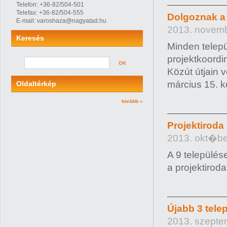
Telefon: +36-82/504-501
Telefax: +36-82/504-555
Dolgoznak a 
E-mail: varoshaza@nagyatad.hu
2013. novemb
Keresés
Minden telepü
projektkoordi
OK
Közút útjain 
március 15. k
Oldaltérkép
tovább »
Projektirod
2013. okt�ber
A 9 település
a projektirod
Újabb 3 tele
2013. szepte