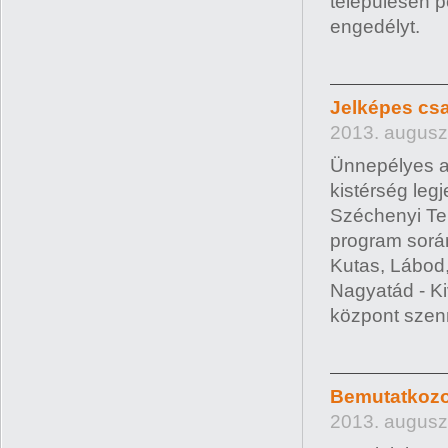
településen 
engedélyt.
Jelképes csa
2013. augusz
Ünnepélyes a
kistérség leg
Széchenyi Ter
program sorá
Kutas, Lábod,
Nagyatád - Ki
központ szenn
Bemutatkozot
2013. auguszt