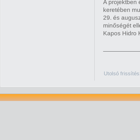
A projektben 
keretében mut
29. és augusz
minőségét el
Kapos Hidro K
Utolsó frissíté