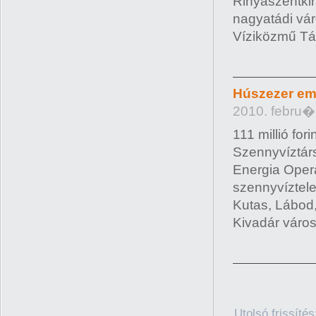
Rinyaszentkir
nagyatádi vá
Víziközmű Tár
Húszezer em
2010. febru�
111 millió fo
Szennyvíztárs
Energia Oper
szennyvíztele
Kutas, Lábod,
Kivadár város
Utolsó frissíté