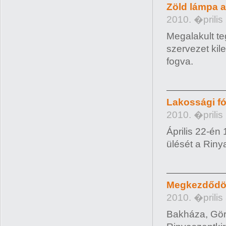
Zöld lámpa a
2010. �prilis
Megalakult t
szervezet kil
fogva.
Lakossági f
2010. �prilis
Április 22-én
ülését a Riny
Megkezdődött
2010. �prilis
Bakháza, Gör