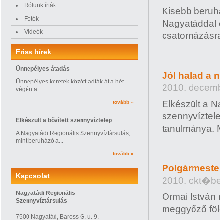
Rólunk írták
Kisebb beruh
Fotók
Nagyatáddal 
Videók
csatornázásra
Friss hírek
Ünnepélyes átadás
Jól halad a 
Ünnepélyes keretek között adták át a hét
2010. decemb
végén a...
Elkészült a 
tovább »
szennyvíztele
Elkészült a bővített szennyvíztelep
tanulmánya. M
A Nagyatádi Regionális Szennyvíztársulás,
mint beruházó a...
tovább »
Polgármester
Kapcsolat
2010. okt�be
Nagyatádi Regionális
Ormai István 
Szennyvíztársulás
meggyőző fölé
7500 Nagyatád, Baross G. u. 9.