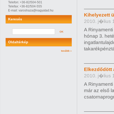
Telefon: +36-82/504-501
Telefax: +36-82/504-555
E-mail: varoshaza@nagyatad.hu
Kihelyezett 
Keresés
2010. j�lius 
A Rinyamenti 
OK
hónap 3. heté
ingatlantulajd
Oldaltérkép
takarékpénztár
tovább »
Elkezdődött 
2010. j�lius 
A Rinyamenti
már az első l
csatornaprog