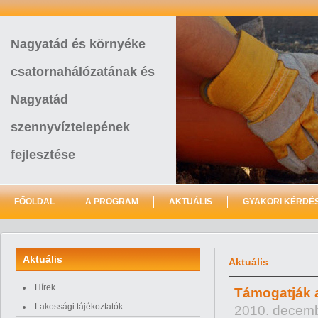
Nagyatád és környéke
csatornahálózatának és
Nagyatád
szennyvíztelepének
fejlesztése
FŐOLDAL
A PROGRAM
AKTUÁLIS
GYAKORI KÉRDÉ
Aktuális
Aktuális
Hírek
Támogatják 
Lakossági tájékoztatók
2010. decemb