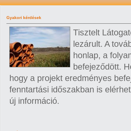
Gyakori kérdések
Tisztelt Látoga
lezárult. A tov
honlap, a folya
befejeződött. Ho
hogy a projekt eredményes befe
fenntartási időszakban is elérhe
új információ.